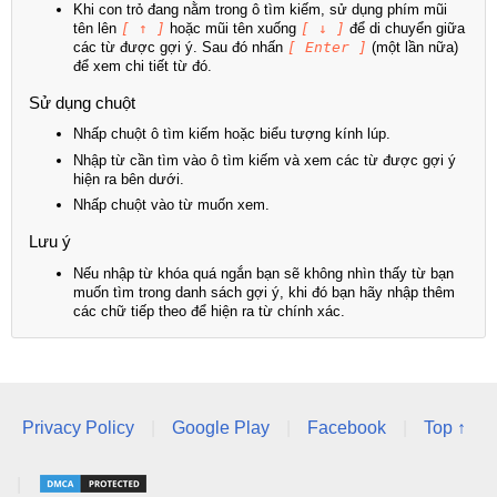
Khi con trỏ đang nằm trong ô tìm kiếm, sử dụng phím mũi
tên lên
[ ↑ ]
hoặc mũi tên xuống
[ ↓ ]
để di chuyển giữa
các từ được gợi ý. Sau đó nhấn
[ Enter ]
(một lần nữa)
để xem chi tiết từ đó.
Sử dụng chuột
Nhấp chuột ô tìm kiếm hoặc biểu tượng kính lúp.
Nhập từ cần tìm vào ô tìm kiếm và xem các từ được gợi ý
hiện ra bên dưới.
Nhấp chuột vào từ muốn xem.
Lưu ý
Nếu nhập từ khóa quá ngắn bạn sẽ không nhìn thấy từ bạn
muốn tìm trong danh sách gợi ý, khi đó bạn hãy nhập thêm
các chữ tiếp theo để hiện ra từ chính xác.
Privacy Policy
|
Google Play
|
Facebook
|
Top ↑
|