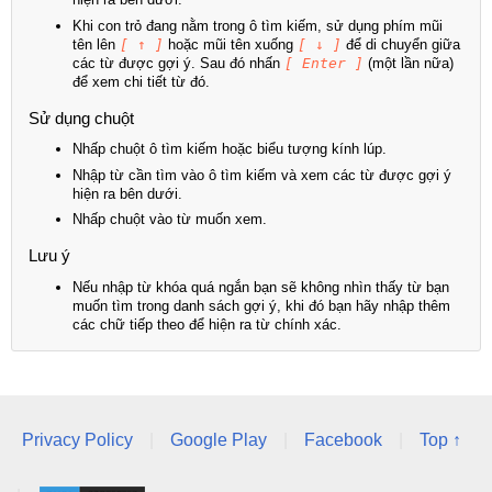
Khi con trỏ đang nằm trong ô tìm kiếm, sử dụng phím mũi
tên lên
[ ↑ ]
hoặc mũi tên xuống
[ ↓ ]
để di chuyển giữa
các từ được gợi ý. Sau đó nhấn
[ Enter ]
(một lần nữa)
để xem chi tiết từ đó.
Sử dụng chuột
Nhấp chuột ô tìm kiếm hoặc biểu tượng kính lúp.
Nhập từ cần tìm vào ô tìm kiếm và xem các từ được gợi ý
hiện ra bên dưới.
Nhấp chuột vào từ muốn xem.
Lưu ý
Nếu nhập từ khóa quá ngắn bạn sẽ không nhìn thấy từ bạn
muốn tìm trong danh sách gợi ý, khi đó bạn hãy nhập thêm
các chữ tiếp theo để hiện ra từ chính xác.
Privacy Policy
|
Google Play
|
Facebook
|
Top ↑