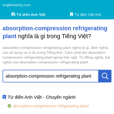
englishsticky.com
Từ điển Anh Việt
Từ điển Việt Anh
absorption-compression refrigerating
plant
nghĩa là gì trong Tiếng Việt?
absorption-compression refrigerating plant nghĩa là gì, định nghĩa,
các sử dụng và ví dụ trong Tiếng Anh. Cách phát âm absorption-
compression refrigerating plant giọng bản ngữ. Từ đồng nghĩa, trái
nghĩa của absorption-compression refrigerating plant.
Từ điển Anh Việt - Chuyên ngành
absorption-compression refrigerating plant