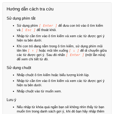
Hướng dẫn cách tra cứu
Sử dụng phím tắt
Sử dụng phím
[ Enter ]
để đưa con trỏ vào ô tìm kiếm
và
[ Esc ]
để thoát khỏi.
Nhập từ cần tìm vào ô tìm kiếm và xem các từ được gợi ý
hiện ra bên dưới.
Khi con trỏ đang nằm trong ô tìm kiếm, sử dụng phím mũi
tên lên
[ ↑ ]
hoặc mũi tên xuống
[ ↓ ]
để di chuyển giữa
các từ được gợi ý. Sau đó nhấn
[ Enter ]
(một lần nữa)
để xem chi tiết từ đó.
Sử dụng chuột
Nhấp chuột ô tìm kiếm hoặc biểu tượng kính lúp.
Nhập từ cần tìm vào ô tìm kiếm và xem các từ được gợi ý
hiện ra bên dưới.
Nhấp chuột vào từ muốn xem.
Lưu ý
Nếu nhập từ khóa quá ngắn bạn sẽ không nhìn thấy từ bạn
muốn tìm trong danh sách gợi ý, khi đó bạn hãy nhập thêm