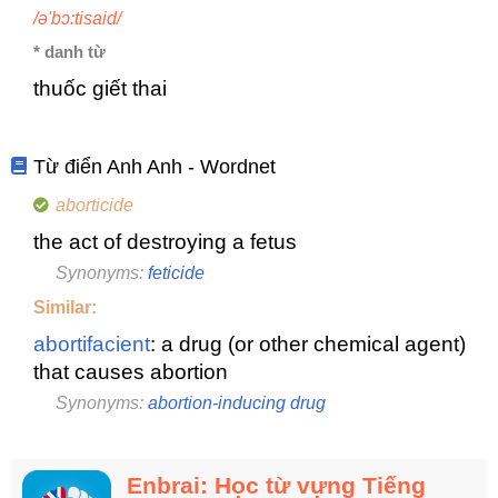
/ə'bɔ:tisaid/
* danh từ
thuốc giết thai
Từ điển Anh Anh - Wordnet
aborticide
the act of destroying a fetus
Synonyms:
feticide
Similar:
abortifacient
: a drug (or other chemical agent)
that causes abortion
Synonyms:
abortion-inducing drug
Enbrai: Học từ vựng Tiếng