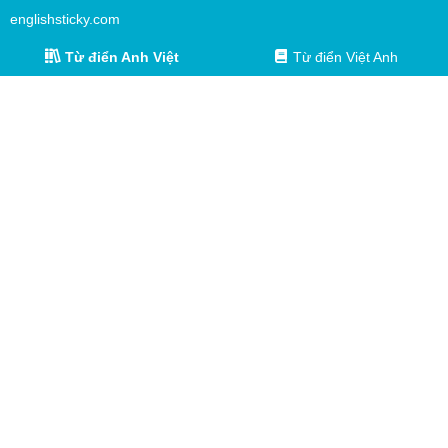
englishsticky.com
Từ điển Anh Việt
Từ điển Việt Anh