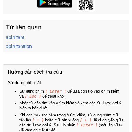
Từ liên quan
abirritant
abirritanttion
Hướng dẫn cách tra cứu
Sử dụng phím tắt
Sử dụng phím
[ Enter ]
để đưa con trỏ vào ô tìm kiếm
và
[ Esc ]
để thoát khỏi.
Nhập từ cần tìm vào ô tìm kiếm và xem các từ được gợi ý
hiện ra bên dưới.
Khi con trỏ đang nằm trong ô tìm kiếm, sử dụng phím mũi
tên lên
[ ↑ ]
hoặc mũi tên xuống
[ ↓ ]
để di chuyển giữa
các từ được gợi ý. Sau đó nhấn
[ Enter ]
(một lần nữa)
để xem chi tiết từ đó.