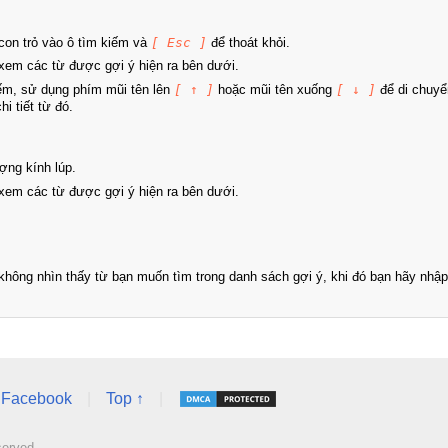
on trỏ vào ô tìm kiếm và
[ Esc ]
để thoát khỏi.
xem các từ được gợi ý hiện ra bên dưới.
iếm, sử dụng phím mũi tên lên
[ ↑ ]
hoặc mũi tên xuống
[ ↓ ]
để di chuyể
i tiết từ đó.
ợng kính lúp.
xem các từ được gợi ý hiện ra bên dưới.
hông nhìn thấy từ bạn muốn tìm trong danh sách gợi ý, khi đó bạn hãy nhập 
Facebook
|
Top ↑
|
served.