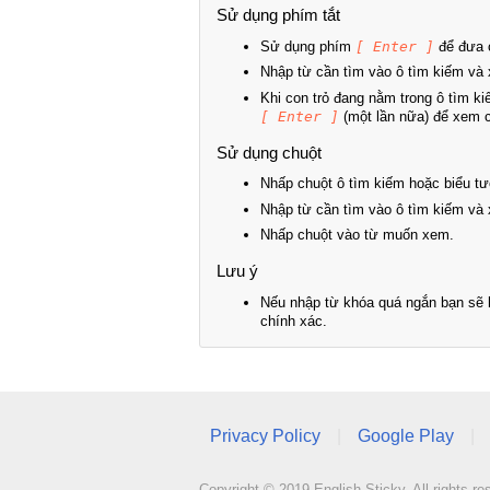
Sử dụng phím tắt
Sử dụng phím
[ Enter ]
để đưa c
Nhập từ cần tìm vào ô tìm kiếm và 
Khi con trỏ đang nằm trong ô tìm k
[ Enter ]
(một lần nữa) để xem ch
Sử dụng chuột
Nhấp chuột ô tìm kiếm hoặc biểu tư
Nhập từ cần tìm vào ô tìm kiếm và 
Nhấp chuột vào từ muốn xem.
Lưu ý
Nếu nhập từ khóa quá ngắn bạn sẽ k
chính xác.
Privacy Policy
|
Google Play
|
Copyright © 2019 English Sticky. All rights re