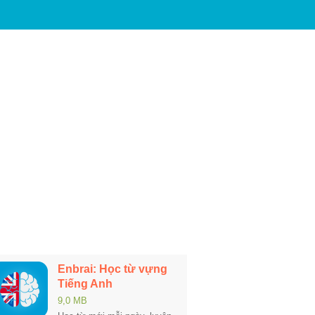
Enbrai: Học từ vựng
Tiếng Anh
9,0 MB