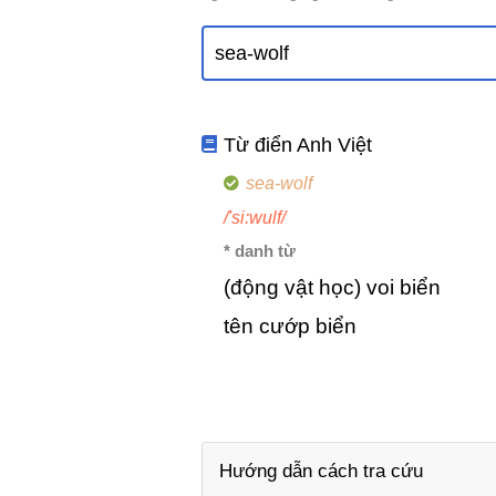
Từ điển Anh Việt
sea-wolf
/'si:wulf/
* danh từ
(động vật học) voi biển
tên cướp biển
Hướng dẫn cách tra cứu