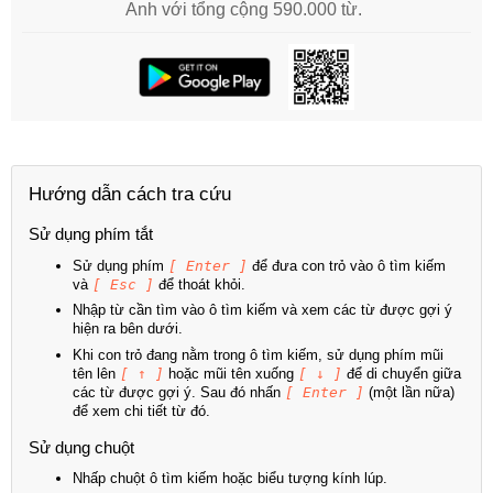
Anh với tổng cộng 590.000 từ.
Hướng dẫn cách tra cứu
Sử dụng phím tắt
Sử dụng phím
[ Enter ]
để đưa con trỏ vào ô tìm kiếm
và
[ Esc ]
để thoát khỏi.
Nhập từ cần tìm vào ô tìm kiếm và xem các từ được gợi ý
hiện ra bên dưới.
Khi con trỏ đang nằm trong ô tìm kiếm, sử dụng phím mũi
tên lên
[ ↑ ]
hoặc mũi tên xuống
[ ↓ ]
để di chuyển giữa
các từ được gợi ý. Sau đó nhấn
[ Enter ]
(một lần nữa)
để xem chi tiết từ đó.
Sử dụng chuột
Nhấp chuột ô tìm kiếm hoặc biểu tượng kính lúp.