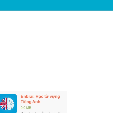
Enbrai: Học từ vựng
Tiếng Anh
9,0 MB