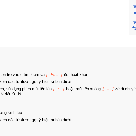
n
p
n
f
on trỏ vào ô tìm kiếm và
[ Esc ]
để thoát khỏi.
xem các từ được gợi ý hiện ra bên dưới.
iếm, sử dụng phím mũi tên lên
[ ↑ ]
hoặc mũi tên xuống
[ ↓ ]
để di chuyể
i tiết từ đó.
ợng kính lúp.
xem các từ được gợi ý hiện ra bên dưới.