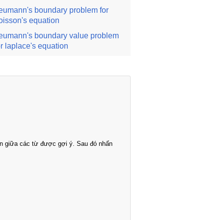
eumann's boundary problem for
oisson's equation
eumann's boundary value problem
or laplace's equation
n giữa các từ được gợi ý. Sau đó nhấn