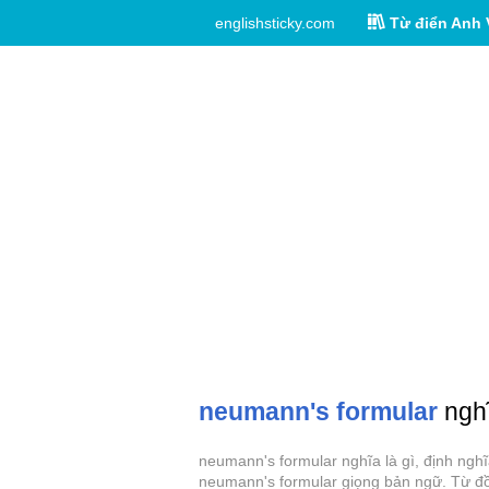
englishsticky.com
Từ điển Anh 
neumann's formular
nghĩ
neumann's formular nghĩa là gì, định ngh
neumann's formular giọng bản ngữ. Từ đồ