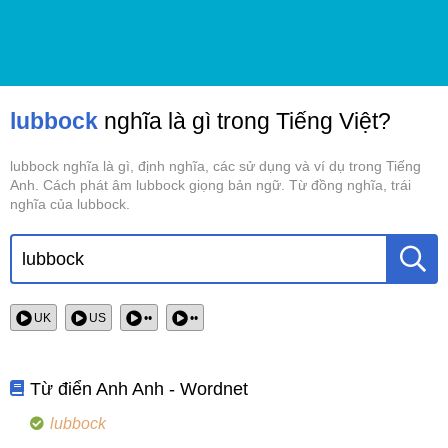
lubbock
nghĩa là gì trong Tiếng Việt?
lubbock nghĩa là gì, định nghĩa, các sử dụng và ví dụ trong Tiếng
Anh. Cách phát âm lubbock giọng bản ngữ. Từ đồng nghĩa, trái
nghĩa của lubbock.
UK
US
••
••
Từ điển Anh Anh - Wordnet
lubbock