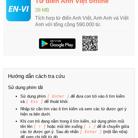
Từ điển Anh Việt offline
39 MB
Tích hợp từ điển Anh Việt, Anh Anh và Việt
Anh với tổng cộng 590.000 từ.
Hướng dẫn cách tra cứu
Sử dụng phím tắt
Sử dụng phím
[ Enter ]
để đưa con trỏ vào ô tìm kiếm
và
[ Esc ]
để thoát khỏi.
Nhập từ cần tìm vào ô tìm kiếm và xem các từ được gợi ý
hiện ra bên dưới.
Khi con trỏ đang nằm trong ô tìm kiếm, sử dụng phím mũi
tên lên
[ ↑ ]
hoặc mũi tên xuống
[ ↓ ]
để di chuyển giữa
các từ được gợi ý. Sau đó nhấn
[ Enter ]
(một lần nữa)
để xem chi tiết từ đó.