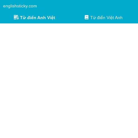
englishsticky.com
Từ điển Anh Việt
Từ điển Việt Anh