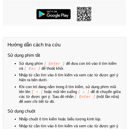
Hướng dẫn cách tra cứu
Sử dụng phím tắt
Sử dụng phím
[ Enter ]
để đưa con trỏ vào ô tìm kiếm
và
[ Esc ]
để thoát khỏi.
Nhập từ cần tìm vào ô tìm kiếm và xem các từ được gợi ý
hiện ra bên dưới.
Khi con trỏ đang nằm trong ô tìm kiếm, sử dụng phím mũi
tên lên
[ ↑ ]
hoặc mũi tên xuống
[ ↓ ]
để di chuyển giữa
các từ được gợi ý. Sau đó nhấn
[ Enter ]
(một lần nữa)
để xem chi tiết từ đó.
Sử dụng chuột
Nhấp chuột ô tìm kiếm hoặc biểu tượng kính lúp.
Nhập từ cần tìm vào ô tìm kiếm và xem các từ được gợi ý