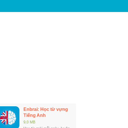
Enbrai: Học từ vựng
Tiếng Anh
9,0 MB