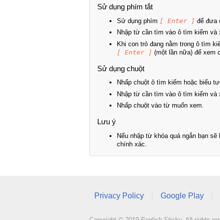
Sử dụng phím tắt
Sử dụng phím
[ Enter ]
để đưa c
Nhập từ cần tìm vào ô tìm kiếm và 
Khi con trỏ đang nằm trong ô tìm k
[ Enter ]
(một lần nữa) để xem ch
Sử dụng chuột
Nhấp chuột ô tìm kiếm hoặc biểu tư
Nhập từ cần tìm vào ô tìm kiếm và 
Nhấp chuột vào từ muốn xem.
Lưu ý
Nếu nhập từ khóa quá ngắn bạn sẽ k
chính xác.
Privacy Policy
|
Google Play
|
Copyright © 2019 English Sticky. All rights re