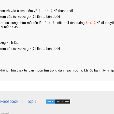
on trỏ vào ô tìm kiếm và
[ Esc ]
để thoát khỏi.
xem các từ được gợi ý hiện ra bên dưới.
iếm, sử dụng phím mũi tên lên
[ ↑ ]
hoặc mũi tên xuống
[ ↓ ]
để di chuyể
i tiết từ đó.
ợng kính lúp.
xem các từ được gợi ý hiện ra bên dưới.
hông nhìn thấy từ bạn muốn tìm trong danh sách gợi ý, khi đó bạn hãy nhập 
Facebook
|
Top ↑
|
served.