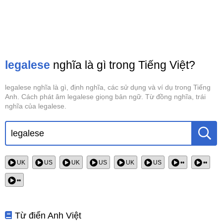
legalese
nghĩa là gì trong Tiếng Việt?
legalese nghĩa là gì, định nghĩa, các sử dụng và ví dụ trong Tiếng
Anh. Cách phát âm legalese giọng bản ngữ. Từ đồng nghĩa, trái
nghĩa của legalese.
UK
US
UK
US
UK
US
••
••
••
Từ điển Anh Việt