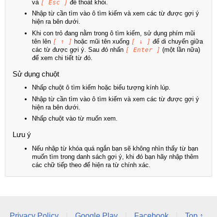
và
[ Esc ]
để thoát khỏi.
Nhập từ cần tìm vào ô tìm kiếm và xem các từ được gợi ý
hiện ra bên dưới.
Khi con trỏ đang nằm trong ô tìm kiếm, sử dụng phím mũi
tên lên
[ ↑ ]
hoặc mũi tên xuống
[ ↓ ]
để di chuyển giữa
các từ được gợi ý. Sau đó nhấn
[ Enter ]
(một lần nữa)
để xem chi tiết từ đó.
Sử dụng chuột
Nhấp chuột ô tìm kiếm hoặc biểu tượng kính lúp.
Nhập từ cần tìm vào ô tìm kiếm và xem các từ được gợi ý
hiện ra bên dưới.
Nhấp chuột vào từ muốn xem.
Lưu ý
Nếu nhập từ khóa quá ngắn bạn sẽ không nhìn thấy từ bạn
muốn tìm trong danh sách gợi ý, khi đó bạn hãy nhập thêm
các chữ tiếp theo để hiện ra từ chính xác.
Privacy Policy
|
Google Play
|
Facebook
|
Top ↑