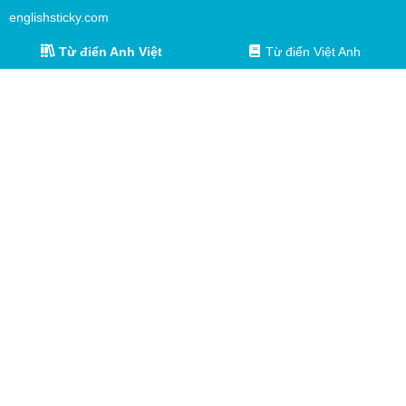
englishsticky.com
Từ điển Anh Việt
Từ điển Việt Anh