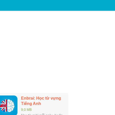
Enbrai: Học từ vựng
Tiếng Anh
9,0 MB