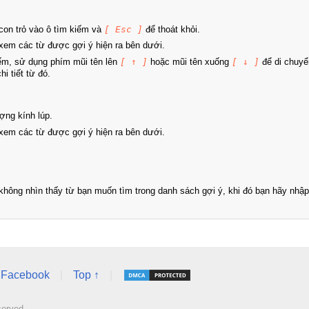
on trỏ vào ô tìm kiếm và
[ Esc ]
để thoát khỏi.
xem các từ được gợi ý hiện ra bên dưới.
iếm, sử dụng phím mũi tên lên
[ ↑ ]
hoặc mũi tên xuống
[ ↓ ]
để di chuyể
i tiết từ đó.
ợng kính lúp.
xem các từ được gợi ý hiện ra bên dưới.
hông nhìn thấy từ bạn muốn tìm trong danh sách gợi ý, khi đó bạn hãy nhập 
Facebook
|
Top ↑
|
served.