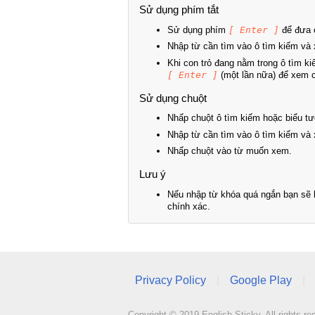
Sử dụng phím tắt
Sử dụng phím
[ Enter ]
để đưa c
Nhập từ cần tìm vào ô tìm kiếm và 
Khi con trỏ đang nằm trong ô tìm k
[ Enter ]
(một lần nữa) để xem ch
Sử dụng chuột
Nhấp chuột ô tìm kiếm hoặc biểu tư
Nhập từ cần tìm vào ô tìm kiếm và 
Nhấp chuột vào từ muốn xem.
Lưu ý
Nếu nhập từ khóa quá ngắn bạn sẽ k
chính xác.
Privacy Policy
|
Google Play
|
Copyright © 2019 English Sticky. All rights re