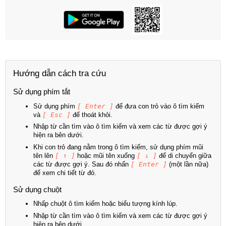
Hướng dẫn cách tra cứu
Sử dụng phím tắt
Sử dụng phím
[ Enter ]
để đưa con trỏ vào ô tìm kiếm
và
[ Esc ]
để thoát khỏi.
Nhập từ cần tìm vào ô tìm kiếm và xem các từ được gợi ý
hiện ra bên dưới.
Khi con trỏ đang nằm trong ô tìm kiếm, sử dụng phím mũi
tên lên
[ ↑ ]
hoặc mũi tên xuống
[ ↓ ]
để di chuyển giữa
các từ được gợi ý. Sau đó nhấn
[ Enter ]
(một lần nữa)
để xem chi tiết từ đó.
Sử dụng chuột
Nhấp chuột ô tìm kiếm hoặc biểu tượng kính lúp.
Nhập từ cần tìm vào ô tìm kiếm và xem các từ được gợi ý
hiện ra bên dưới.