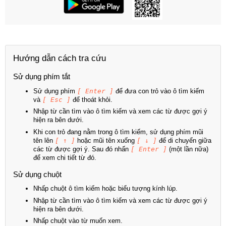
Hướng dẫn cách tra cứu
Sử dụng phím tắt
Sử dụng phím
[ Enter ]
để đưa con trỏ vào ô tìm kiếm
và
[ Esc ]
để thoát khỏi.
Nhập từ cần tìm vào ô tìm kiếm và xem các từ được gợi ý
hiện ra bên dưới.
Khi con trỏ đang nằm trong ô tìm kiếm, sử dụng phím mũi
tên lên
[ ↑ ]
hoặc mũi tên xuống
[ ↓ ]
để di chuyển giữa
các từ được gợi ý. Sau đó nhấn
[ Enter ]
(một lần nữa)
để xem chi tiết từ đó.
Sử dụng chuột
Nhấp chuột ô tìm kiếm hoặc biểu tượng kính lúp.
Nhập từ cần tìm vào ô tìm kiếm và xem các từ được gợi ý
hiện ra bên dưới.
Nhấp chuột vào từ muốn xem.