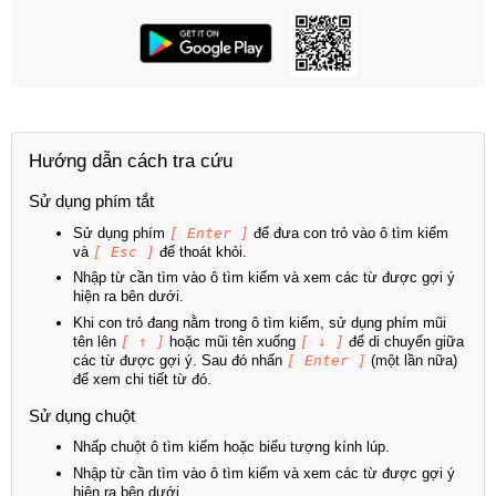
Hướng dẫn cách tra cứu
Sử dụng phím tắt
Sử dụng phím
[ Enter ]
để đưa con trỏ vào ô tìm kiếm
và
[ Esc ]
để thoát khỏi.
Nhập từ cần tìm vào ô tìm kiếm và xem các từ được gợi ý
hiện ra bên dưới.
Khi con trỏ đang nằm trong ô tìm kiếm, sử dụng phím mũi
tên lên
[ ↑ ]
hoặc mũi tên xuống
[ ↓ ]
để di chuyển giữa
các từ được gợi ý. Sau đó nhấn
[ Enter ]
(một lần nữa)
để xem chi tiết từ đó.
Sử dụng chuột
Nhấp chuột ô tìm kiếm hoặc biểu tượng kính lúp.
Nhập từ cần tìm vào ô tìm kiếm và xem các từ được gợi ý
hiện ra bên dưới.