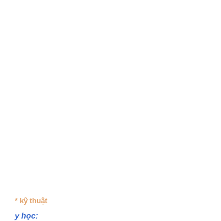
* kỹ thuật
y học: