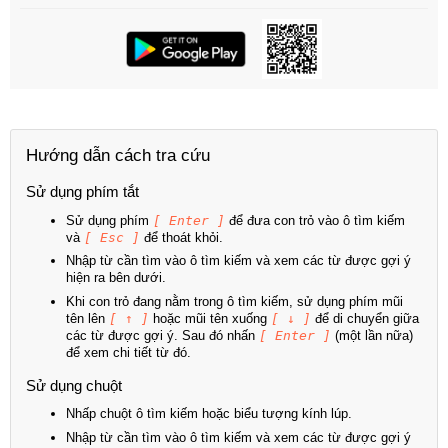
Hướng dẫn cách tra cứu
Sử dụng phím tắt
Sử dụng phím
[ Enter ]
để đưa con trỏ vào ô tìm kiếm
và
[ Esc ]
để thoát khỏi.
Nhập từ cần tìm vào ô tìm kiếm và xem các từ được gợi ý
hiện ra bên dưới.
Khi con trỏ đang nằm trong ô tìm kiếm, sử dụng phím mũi
tên lên
[ ↑ ]
hoặc mũi tên xuống
[ ↓ ]
để di chuyển giữa
các từ được gợi ý. Sau đó nhấn
[ Enter ]
(một lần nữa)
để xem chi tiết từ đó.
Sử dụng chuột
Nhấp chuột ô tìm kiếm hoặc biểu tượng kính lúp.
Nhập từ cần tìm vào ô tìm kiếm và xem các từ được gợi ý