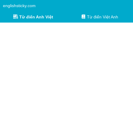
englishsticky.com
Từ điển Anh Việt
Từ điển Việt Anh