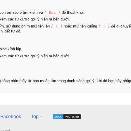
on trỏ vào ô tìm kiếm và
[ Esc ]
để thoát khỏi.
xem các từ được gợi ý hiện ra bên dưới.
iếm, sử dụng phím mũi tên lên
[ ↑ ]
hoặc mũi tên xuống
[ ↓ ]
để di chuyể
i tiết từ đó.
ợng kính lúp.
xem các từ được gợi ý hiện ra bên dưới.
hông nhìn thấy từ bạn muốn tìm trong danh sách gợi ý, khi đó bạn hãy nhập 
Facebook
|
Top ↑
|
served.