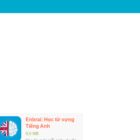
Enbrai: Học từ vựng
Tiếng Anh
9,0 MB