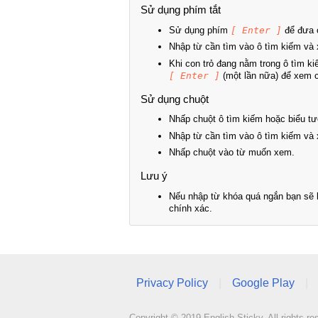
Sử dụng phím tắt
Sử dụng phím
[ Enter ]
để đưa c
Nhập từ cần tìm vào ô tìm kiếm và 
Khi con trỏ đang nằm trong ô tìm k
[ Enter ]
(một lần nữa) để xem ch
Sử dụng chuột
Nhấp chuột ô tìm kiếm hoặc biểu tư
Nhập từ cần tìm vào ô tìm kiếm và 
Nhấp chuột vào từ muốn xem.
Lưu ý
Nếu nhập từ khóa quá ngắn bạn sẽ k
chính xác.
Privacy Policy
|
Google Play
|
Copyright © 2019 English Sticky. All rights re