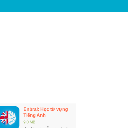
Enbrai: Học từ vựng
Tiếng Anh
9,0 MB