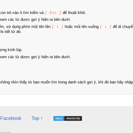
on trỏ vào ô tìm kiếm và
[ Esc ]
để thoát khỏi.
xem các từ được gợi ý hiện ra bên dưới.
iếm, sử dụng phím mũi tên lên
[ ↑ ]
hoặc mũi tên xuống
[ ↓ ]
để di chuyể
i tiết từ đó.
ợng kính lúp.
xem các từ được gợi ý hiện ra bên dưới.
hông nhìn thấy từ bạn muốn tìm trong danh sách gợi ý, khi đó bạn hãy nhập 
Facebook
|
Top ↑
|
served.