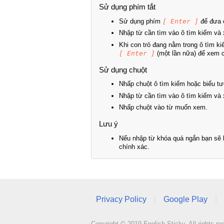
Sử dụng phím tắt
Sử dụng phím
[ Enter ]
để đưa c
Nhập từ cần tìm vào ô tìm kiếm và 
Khi con trỏ đang nằm trong ô tìm k
[ Enter ]
(một lần nữa) để xem ch
Sử dụng chuột
Nhấp chuột ô tìm kiếm hoặc biểu tư
Nhập từ cần tìm vào ô tìm kiếm và 
Nhấp chuột vào từ muốn xem.
Lưu ý
Nếu nhập từ khóa quá ngắn bạn sẽ k
chính xác.
Privacy Policy
|
Google Play
|
Copyright © 2019 English Sticky. All rights re