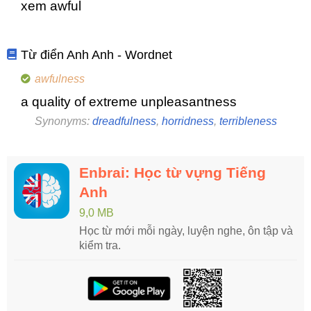
xem awful
Từ điển Anh Anh - Wordnet
awfulness
a quality of extreme unpleasantness
Synonyms:
dreadfulness
,
horridness
,
terribleness
Enbrai: Học từ vựng Tiếng
Anh
9,0 MB
Học từ mới mỗi ngày, luyện nghe, ôn tập và
kiểm tra.