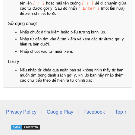
tên lên
[ ↑ ]
hoặc mũi tên xuống
[ ↓ ]
để di chuyển giữa
các từ được gợi ý. Sau đó nhấn
[ Enter ]
(một lần nữa)
để xem chi tiết từ đó.
Sử dụng chuột
Nhấp chuột ô tìm kiếm hoặc biểu tượng kính lúp.
Nhập từ cần tìm vào ô tìm kiếm và xem các từ được gợi ý
hiện ra bên dưới.
Nhấp chuột vào từ muốn xem.
Lưu ý
Nếu nhập từ khóa quá ngắn bạn sẽ không nhìn thấy từ bạn
muốn tìm trong danh sách gợi ý, khi đó bạn hãy nhập thêm
các chữ tiếp theo để hiện ra từ chính xác.
Privacy Policy
|
Google Play
|
Facebook
|
Top ↑
|