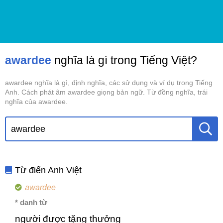
awardee
nghĩa là gì trong Tiếng Việt?
awardee nghĩa là gì, định nghĩa, các sử dụng và ví dụ trong Tiếng
Anh. Cách phát âm awardee giọng bản ngữ. Từ đồng nghĩa, trái
nghĩa của awardee.
Từ điển Anh Việt
awardee
* danh từ
người được tặng thưởng