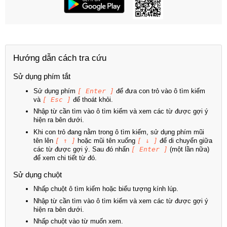
Hướng dẫn cách tra cứu
Sử dụng phím tắt
Sử dụng phím
[ Enter ]
để đưa con trỏ vào ô tìm kiếm
và
[ Esc ]
để thoát khỏi.
Nhập từ cần tìm vào ô tìm kiếm và xem các từ được gợi ý
hiện ra bên dưới.
Khi con trỏ đang nằm trong ô tìm kiếm, sử dụng phím mũi
tên lên
[ ↑ ]
hoặc mũi tên xuống
[ ↓ ]
để di chuyển giữa
các từ được gợi ý. Sau đó nhấn
[ Enter ]
(một lần nữa)
để xem chi tiết từ đó.
Sử dụng chuột
Nhấp chuột ô tìm kiếm hoặc biểu tượng kính lúp.
Nhập từ cần tìm vào ô tìm kiếm và xem các từ được gợi ý
hiện ra bên dưới.
Nhấp chuột vào từ muốn xem.