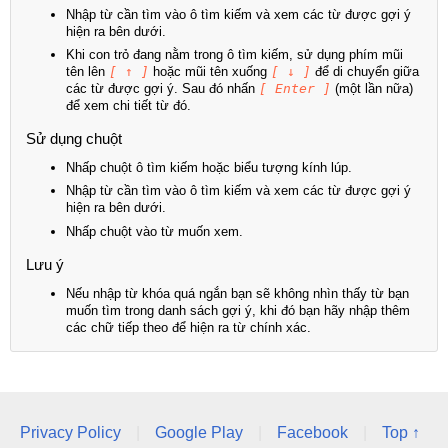
Nhập từ cần tìm vào ô tìm kiếm và xem các từ được gợi ý
hiện ra bên dưới.
Khi con trỏ đang nằm trong ô tìm kiếm, sử dụng phím mũi
tên lên
[ ↑ ]
hoặc mũi tên xuống
[ ↓ ]
để di chuyển giữa
các từ được gợi ý. Sau đó nhấn
[ Enter ]
(một lần nữa)
để xem chi tiết từ đó.
Sử dụng chuột
Nhấp chuột ô tìm kiếm hoặc biểu tượng kính lúp.
Nhập từ cần tìm vào ô tìm kiếm và xem các từ được gợi ý
hiện ra bên dưới.
Nhấp chuột vào từ muốn xem.
Lưu ý
Nếu nhập từ khóa quá ngắn bạn sẽ không nhìn thấy từ bạn
muốn tìm trong danh sách gợi ý, khi đó bạn hãy nhập thêm
các chữ tiếp theo để hiện ra từ chính xác.
Privacy Policy
|
Google Play
|
Facebook
|
Top ↑