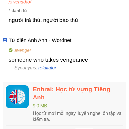
/ə'vendʤə/
* danh từ
người trả thù, người báo thù
Từ điển Anh Anh - Wordnet
avenger
someone who takes vengeance
Synonyms:
retaliator
Enbrai: Học từ vựng Tiếng
Anh
9,0 MB
Học từ mới mỗi ngày, luyện nghe, ôn tập và
kiểm tra.