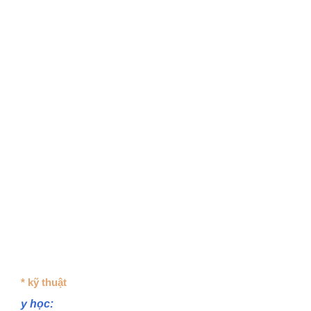
* kỹ thuật
y học: