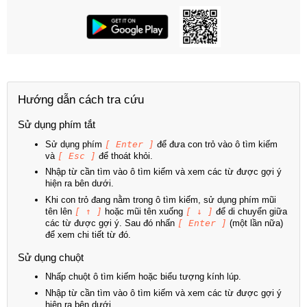
Hướng dẫn cách tra cứu
Sử dụng phím tắt
Sử dụng phím
[ Enter ]
để đưa con trỏ vào ô tìm kiếm
và
[ Esc ]
để thoát khỏi.
Nhập từ cần tìm vào ô tìm kiếm và xem các từ được gợi ý
hiện ra bên dưới.
Khi con trỏ đang nằm trong ô tìm kiếm, sử dụng phím mũi
tên lên
[ ↑ ]
hoặc mũi tên xuống
[ ↓ ]
để di chuyển giữa
các từ được gợi ý. Sau đó nhấn
[ Enter ]
(một lần nữa)
để xem chi tiết từ đó.
Sử dụng chuột
Nhấp chuột ô tìm kiếm hoặc biểu tượng kính lúp.
Nhập từ cần tìm vào ô tìm kiếm và xem các từ được gợi ý
hiện ra bên dưới.