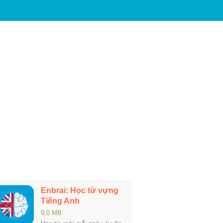
Enbrai: Học từ vựng
Tiếng Anh
9,0 MB