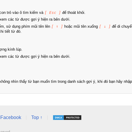
on trỏ vào ô tìm kiếm và
[ Esc ]
để thoát khỏi.
xem các từ được gợi ý hiện ra bên dưới.
iếm, sử dụng phím mũi tên lên
[ ↑ ]
hoặc mũi tên xuống
[ ↓ ]
để di chuyể
i tiết từ đó.
ợng kính lúp.
xem các từ được gợi ý hiện ra bên dưới.
hông nhìn thấy từ bạn muốn tìm trong danh sách gợi ý, khi đó bạn hãy nhập 
Facebook
|
Top ↑
|
served.