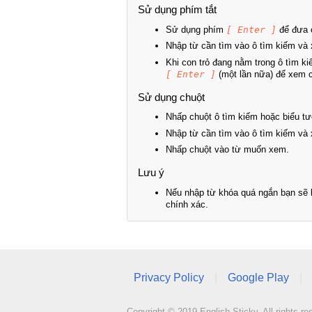
Sử dụng phím tắt
Sử dụng phím
[ Enter ]
để đưa c
Nhập từ cần tìm vào ô tìm kiếm và 
Khi con trỏ đang nằm trong ô tìm k
[ Enter ]
(một lần nữa) để xem ch
Sử dụng chuột
Nhấp chuột ô tìm kiếm hoặc biểu tư
Nhập từ cần tìm vào ô tìm kiếm và 
Nhấp chuột vào từ muốn xem.
Lưu ý
Nếu nhập từ khóa quá ngắn bạn sẽ k
chính xác.
Privacy Policy
|
Google Play
|
Copyright © 2019 English Sticky. All rights re