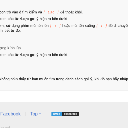
on trỏ vào ô tìm kiếm và
[ Esc ]
để thoát khỏi.
xem các từ được gợi ý hiện ra bên dưới.
iếm, sử dụng phím mũi tên lên
[ ↑ ]
hoặc mũi tên xuống
[ ↓ ]
để di chuyể
i tiết từ đó.
ợng kính lúp.
xem các từ được gợi ý hiện ra bên dưới.
hông nhìn thấy từ bạn muốn tìm trong danh sách gợi ý, khi đó bạn hãy nhập 
Facebook
|
Top ↑
|
served.