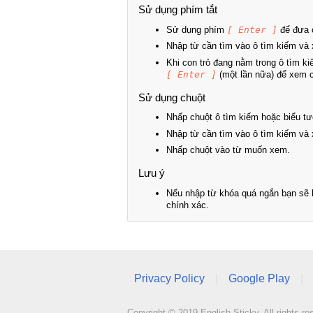
Sử dụng phím tắt
Sử dụng phím
[ Enter ]
để đưa c
Nhập từ cần tìm vào ô tìm kiếm và 
Khi con trỏ đang nằm trong ô tìm k
[ Enter ]
(một lần nữa) để xem ch
Sử dụng chuột
Nhấp chuột ô tìm kiếm hoặc biểu tư
Nhập từ cần tìm vào ô tìm kiếm và 
Nhấp chuột vào từ muốn xem.
Lưu ý
Nếu nhập từ khóa quá ngắn bạn sẽ k
chính xác.
Privacy Policy
|
Google Play
|
Copyright © 2019 English Sticky. All rights re