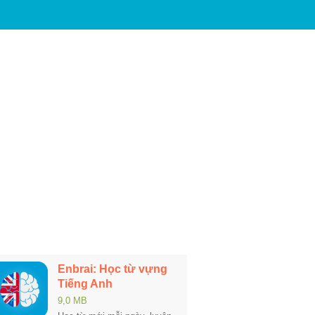
Enbrai: Học từ vựng
Tiếng Anh
9,0 MB