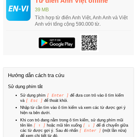
Từ điển Anh Việt offline
39 MB
Tích hợp từ điển Anh Việt, Anh Anh và Việt
Anh với tổng cộng 590.000 từ.
Hướng dẫn cách tra cứu
Sử dụng phím tắt
Sử dụng phím
[ Enter ]
để đưa con trỏ vào ô tìm kiếm
và
[ Esc ]
để thoát khỏi.
Nhập từ cần tìm vào ô tìm kiếm và xem các từ được gợi ý
hiện ra bên dưới.
Khi con trỏ đang nằm trong ô tìm kiếm, sử dụng phím mũi
tên lên
[ ↑ ]
hoặc mũi tên xuống
[ ↓ ]
để di chuyển giữa
các từ được gợi ý. Sau đó nhấn
[ Enter ]
(một lần nữa)
để xem chi tiết từ đó.