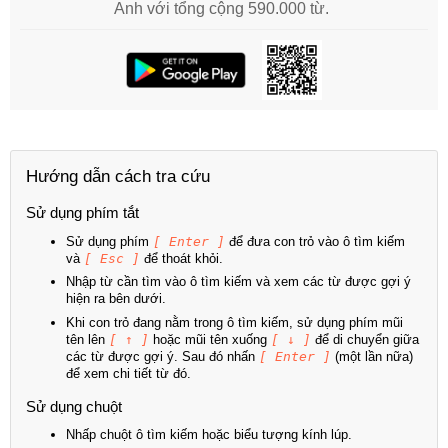
Anh với tổng cộng 590.000 từ.
Hướng dẫn cách tra cứu
Sử dụng phím tắt
Sử dụng phím
[ Enter ]
để đưa con trỏ vào ô tìm kiếm
và
[ Esc ]
để thoát khỏi.
Nhập từ cần tìm vào ô tìm kiếm và xem các từ được gợi ý
hiện ra bên dưới.
Khi con trỏ đang nằm trong ô tìm kiếm, sử dụng phím mũi
tên lên
[ ↑ ]
hoặc mũi tên xuống
[ ↓ ]
để di chuyển giữa
các từ được gợi ý. Sau đó nhấn
[ Enter ]
(một lần nữa)
để xem chi tiết từ đó.
Sử dụng chuột
Nhấp chuột ô tìm kiếm hoặc biểu tượng kính lúp.