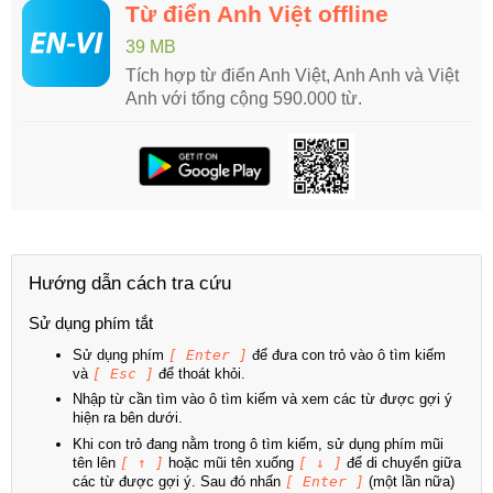
Từ điển Anh Việt offline
39 MB
Tích hợp từ điển Anh Việt, Anh Anh và Việt
Anh với tổng cộng 590.000 từ.
Hướng dẫn cách tra cứu
Sử dụng phím tắt
Sử dụng phím
[ Enter ]
để đưa con trỏ vào ô tìm kiếm
và
[ Esc ]
để thoát khỏi.
Nhập từ cần tìm vào ô tìm kiếm và xem các từ được gợi ý
hiện ra bên dưới.
Khi con trỏ đang nằm trong ô tìm kiếm, sử dụng phím mũi
tên lên
[ ↑ ]
hoặc mũi tên xuống
[ ↓ ]
để di chuyển giữa
các từ được gợi ý. Sau đó nhấn
[ Enter ]
(một lần nữa)