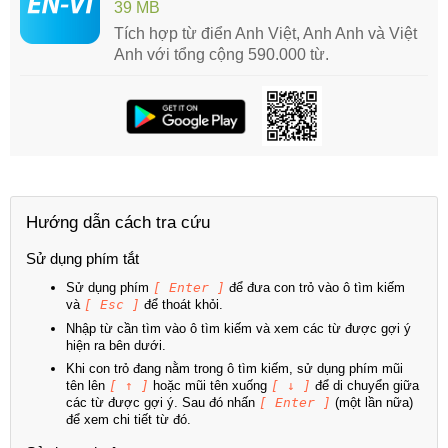
39 MB
Tích hợp từ điển Anh Việt, Anh Anh và Việt
Anh với tổng cộng 590.000 từ.
Hướng dẫn cách tra cứu
Sử dụng phím tắt
Sử dụng phím
[ Enter ]
để đưa con trỏ vào ô tìm kiếm
và
[ Esc ]
để thoát khỏi.
Nhập từ cần tìm vào ô tìm kiếm và xem các từ được gợi ý
hiện ra bên dưới.
Khi con trỏ đang nằm trong ô tìm kiếm, sử dụng phím mũi
tên lên
[ ↑ ]
hoặc mũi tên xuống
[ ↓ ]
để di chuyển giữa
các từ được gợi ý. Sau đó nhấn
[ Enter ]
(một lần nữa)
để xem chi tiết từ đó.