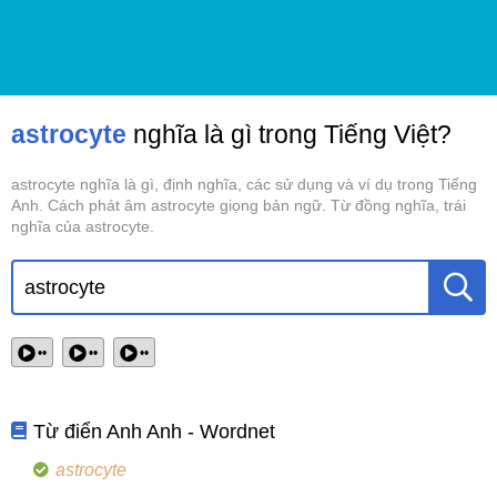
astrocyte
nghĩa là gì trong Tiếng Việt?
astrocyte nghĩa là gì, định nghĩa, các sử dụng và ví dụ trong Tiếng
Anh. Cách phát âm astrocyte giọng bản ngữ. Từ đồng nghĩa, trái
nghĩa của astrocyte.
••
••
••
Từ điển Anh Anh - Wordnet
astrocyte