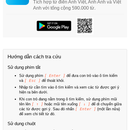
Tích hợp từ điển Anh Việt, Anh Anh và Việt
Anh với tổng cộng 590.000 từ.
Hướng dẫn cách tra cứu
Sử dụng phím tắt
Sử dụng phím
[ Enter ]
để đưa con trỏ vào ô tìm kiếm
và
[ Esc ]
để thoát khỏi.
Nhập từ cần tìm vào ô tìm kiếm và xem các từ được gợi ý
hiện ra bên dưới.
Khi con trỏ đang nằm trong ô tìm kiếm, sử dụng phím mũi
tên lên
[ ↑ ]
hoặc mũi tên xuống
[ ↓ ]
để di chuyển giữa
các từ được gợi ý. Sau đó nhấn
[ Enter ]
(một lần nữa)
để xem chi tiết từ đó.
Sử dụng chuột