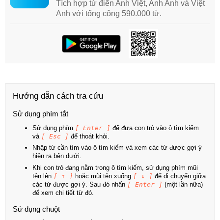
Tích hợp từ điển Anh Việt, Anh Anh và Việt
Anh với tổng cộng 590.000 từ.
Hướng dẫn cách tra cứu
Sử dụng phím tắt
Sử dụng phím
[ Enter ]
để đưa con trỏ vào ô tìm kiếm
và
[ Esc ]
để thoát khỏi.
Nhập từ cần tìm vào ô tìm kiếm và xem các từ được gợi ý
hiện ra bên dưới.
Khi con trỏ đang nằm trong ô tìm kiếm, sử dụng phím mũi
tên lên
[ ↑ ]
hoặc mũi tên xuống
[ ↓ ]
để di chuyển giữa
các từ được gợi ý. Sau đó nhấn
[ Enter ]
(một lần nữa)
để xem chi tiết từ đó.
Sử dụng chuột