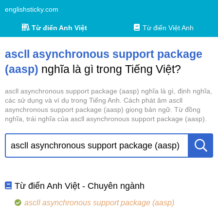
englishsticky.com
Từ điển Anh Việt
Từ điển Việt Anh
ascll asynchronous support package
(aasp)
nghĩa là gì trong Tiếng Việt?
ascll asynchronous support package (aasp) nghĩa là gì, định nghĩa,
các sử dụng và ví dụ trong Tiếng Anh. Cách phát âm ascll
asynchronous support package (aasp) giọng bản ngữ. Từ đồng
nghĩa, trái nghĩa của ascll asynchronous support package (aasp).
Từ điển Anh Việt - Chuyên ngành
ascll asynchronous support package (aasp)