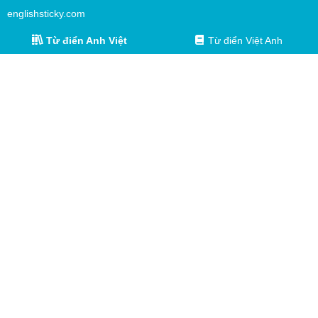
englishsticky.com
Từ điển Anh Việt
Từ điển Việt Anh