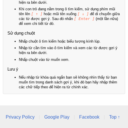
hiện ra bên dưới.
Khi con trỏ đang nằm trong ô tìm kiếm, sử dụng phím mũi
tên lên
[ ↑ ]
hoặc mũi tên xuống
[ ↓ ]
để di chuyển giữa
các từ được gợi ý. Sau đó nhấn
[ Enter ]
(một lần nữa)
để xem chi tiết từ đó.
Sử dụng chuột
Nhấp chuột ô tìm kiếm hoặc biểu tượng kính lúp.
Nhập từ cần tìm vào ô tìm kiếm và xem các từ được gợi ý
hiện ra bên dưới.
Nhấp chuột vào từ muốn xem.
Lưu ý
Nếu nhập từ khóa quá ngắn bạn sẽ không nhìn thấy từ bạn
muốn tìm trong danh sách gợi ý, khi đó bạn hãy nhập thêm
các chữ tiếp theo để hiện ra từ chính xác.
Privacy Policy
|
Google Play
|
Facebook
|
Top ↑