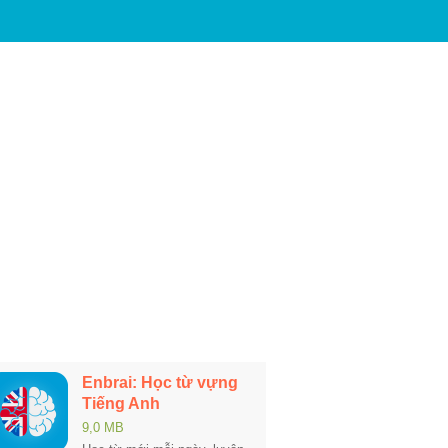
Enbrai: Học từ vựng
Tiếng Anh
9,0 MB