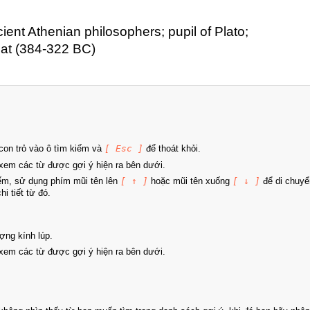
cient Athenian philosophers; pupil of Plato;
eat (384-322 BC)
on trỏ vào ô tìm kiếm và
[ Esc ]
để thoát khỏi.
xem các từ được gợi ý hiện ra bên dưới.
iếm, sử dụng phím mũi tên lên
[ ↑ ]
hoặc mũi tên xuống
[ ↓ ]
để di chuyể
i tiết từ đó.
ợng kính lúp.
xem các từ được gợi ý hiện ra bên dưới.