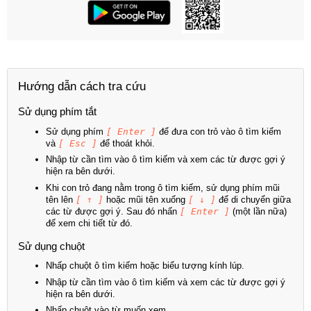
Hướng dẫn cách tra cứu
Sử dụng phím tắt
Sử dụng phím
[ Enter ]
để đưa con trỏ vào ô tìm kiếm
và
[ Esc ]
để thoát khỏi.
Nhập từ cần tìm vào ô tìm kiếm và xem các từ được gợi ý
hiện ra bên dưới.
Khi con trỏ đang nằm trong ô tìm kiếm, sử dụng phím mũi
tên lên
[ ↑ ]
hoặc mũi tên xuống
[ ↓ ]
để di chuyển giữa
các từ được gợi ý. Sau đó nhấn
[ Enter ]
(một lần nữa)
để xem chi tiết từ đó.
Sử dụng chuột
Nhấp chuột ô tìm kiếm hoặc biểu tượng kính lúp.
Nhập từ cần tìm vào ô tìm kiếm và xem các từ được gợi ý
hiện ra bên dưới.
Nhấp chuột vào từ muốn xem.