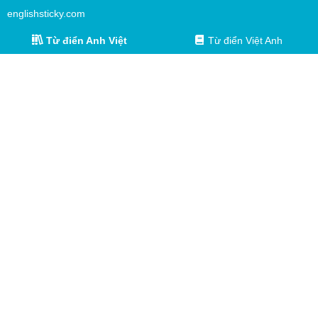
englishsticky.com
Từ điển Anh Việt
Từ điển Việt Anh