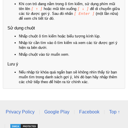
Khi con trỏ đang nằm trong ô tìm kiếm, sử dụng phím mũi
tên lên
[ ↑ ]
hoặc mũi tên xuống
[ ↓ ]
để di chuyển giữa
các từ được gợi ý. Sau đó nhấn
[ Enter ]
(một lần nữa)
để xem chi tiết từ đó.
Sử dụng chuột
Nhấp chuột ô tìm kiếm hoặc biểu tượng kính lúp.
Nhập từ cần tìm vào ô tìm kiếm và xem các từ được gợi ý
hiện ra bên dưới.
Nhấp chuột vào từ muốn xem.
Lưu ý
Nếu nhập từ khóa quá ngắn bạn sẽ không nhìn thấy từ bạn
muốn tìm trong danh sách gợi ý, khi đó bạn hãy nhập thêm
các chữ tiếp theo để hiện ra từ chính xác.
Privacy Policy
|
Google Play
|
Facebook
|
Top ↑
|