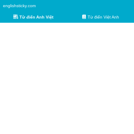
englishsticky.com
Từ điển Anh Việt
Từ điển Việt Anh