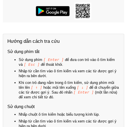
Hướng dẫn cách tra cứu
Sử dụng phím tắt
Sử dụng phím
[ Enter ]
để đưa con trỏ vào ô tìm kiếm
và
[ Esc ]
để thoát khỏi.
Nhập từ cần tìm vào ô tìm kiếm và xem các từ được gợi ý
hiện ra bên dưới.
Khi con trỏ đang nằm trong ô tìm kiếm, sử dụng phím mũi
tên lên
[ ↑ ]
hoặc mũi tên xuống
[ ↓ ]
để di chuyển giữa
các từ được gợi ý. Sau đó nhấn
[ Enter ]
(một lần nữa)
để xem chi tiết từ đó.
Sử dụng chuột
Nhấp chuột ô tìm kiếm hoặc biểu tượng kính lúp.
Nhập từ cần tìm vào ô tìm kiếm và xem các từ được gợi ý
hiện ra bên dưới.