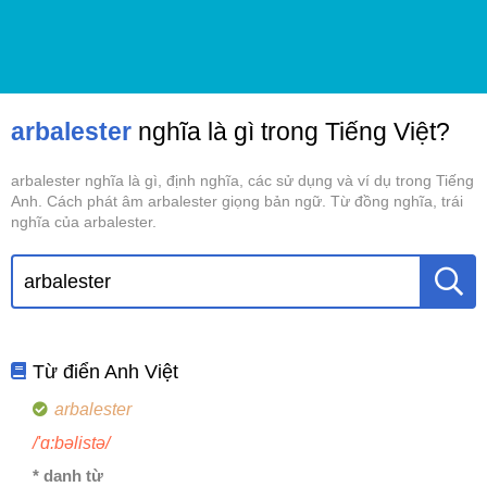
arbalester
nghĩa là gì trong Tiếng Việt?
arbalester nghĩa là gì, định nghĩa, các sử dụng và ví dụ trong Tiếng
Anh. Cách phát âm arbalester giọng bản ngữ. Từ đồng nghĩa, trái
nghĩa của arbalester.
Từ điển Anh Việt
arbalester
/'ɑ:bəlistə/
* danh từ