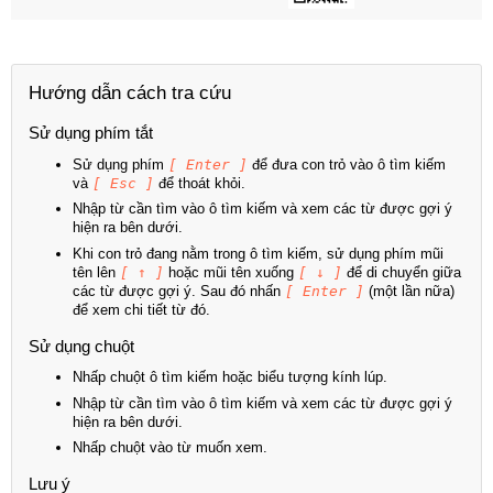
Hướng dẫn cách tra cứu
Sử dụng phím tắt
Sử dụng phím
[ Enter ]
để đưa con trỏ vào ô tìm kiếm
và
[ Esc ]
để thoát khỏi.
Nhập từ cần tìm vào ô tìm kiếm và xem các từ được gợi ý
hiện ra bên dưới.
Khi con trỏ đang nằm trong ô tìm kiếm, sử dụng phím mũi
tên lên
[ ↑ ]
hoặc mũi tên xuống
[ ↓ ]
để di chuyển giữa
các từ được gợi ý. Sau đó nhấn
[ Enter ]
(một lần nữa)
để xem chi tiết từ đó.
Sử dụng chuột
Nhấp chuột ô tìm kiếm hoặc biểu tượng kính lúp.
Nhập từ cần tìm vào ô tìm kiếm và xem các từ được gợi ý
hiện ra bên dưới.
Nhấp chuột vào từ muốn xem.
Lưu ý