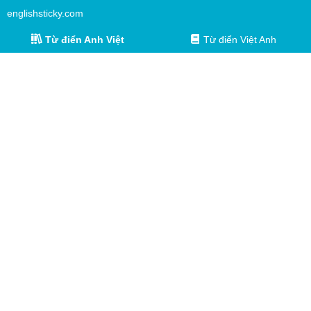
englishsticky.com
Từ điển Anh Việt
Từ điển Việt Anh