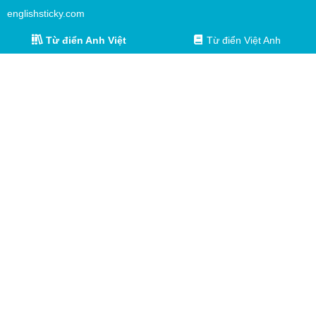
englishsticky.com
Từ điển Anh Việt
Từ điển Việt Anh