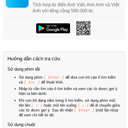
Tích hợp từ điển Anh Việt, Anh Anh và Việt
Anh với tổng cộng 590.000 từ.
Hướng dẫn cách tra cứu
Sử dụng phím tắt
Sử dụng phím
[ Enter ]
để đưa con trỏ vào ô tìm kiếm
và
[ Esc ]
để thoát khỏi.
Nhập từ cần tìm vào ô tìm kiếm và xem các từ được gợi ý
hiện ra bên dưới.
Khi con trỏ đang nằm trong ô tìm kiếm, sử dụng phím mũi
tên lên
[ ↑ ]
hoặc mũi tên xuống
[ ↓ ]
để di chuyển giữa
các từ được gợi ý. Sau đó nhấn
[ Enter ]
(một lần nữa)
để xem chi tiết từ đó.
Sử dụng chuột