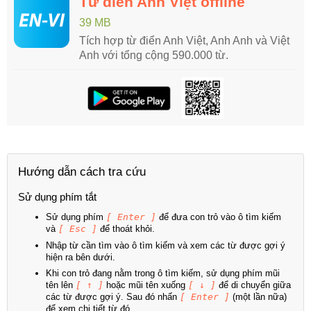
Từ điển Anh Việt offline
39 MB
Tích hợp từ điển Anh Việt, Anh Anh và Việt
Anh với tổng cộng 590.000 từ.
Hướng dẫn cách tra cứu
Sử dụng phím tắt
Sử dụng phím
[ Enter ]
để đưa con trỏ vào ô tìm kiếm
và
[ Esc ]
để thoát khỏi.
Nhập từ cần tìm vào ô tìm kiếm và xem các từ được gợi ý
hiện ra bên dưới.
Khi con trỏ đang nằm trong ô tìm kiếm, sử dụng phím mũi
tên lên
[ ↑ ]
hoặc mũi tên xuống
[ ↓ ]
để di chuyển giữa
các từ được gợi ý. Sau đó nhấn
[ Enter ]
(một lần nữa)
để xem chi tiết từ đó.