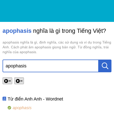
apophasis
nghĩa là gì trong Tiếng Việt?
apophasis nghĩa là gì, định nghĩa, các sử dụng và ví dụ trong Tiếng
Anh. Cách phát âm apophasis giọng bản ngữ. Từ đồng nghĩa, trái
nghĩa của apophasis.
••
••
Từ điển Anh Anh - Wordnet
apophasis