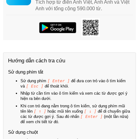
Tích hợp từ điển Anh Việt, Anh Anh và Việt
Anh với tổng cộng 590.000 từ.
Hướng dẫn cách tra cứu
Sử dụng phím tắt
Sử dụng phím
[ Enter ]
để đưa con trỏ vào ô tìm kiếm
và
[ Esc ]
để thoát khỏi.
Nhập từ cần tìm vào ô tìm kiếm và xem các từ được gợi ý
hiện ra bên dưới.
Khi con trỏ đang nằm trong ô tìm kiếm, sử dụng phím mũi
tên lên
[ ↑ ]
hoặc mũi tên xuống
[ ↓ ]
để di chuyển giữa
các từ được gợi ý. Sau đó nhấn
[ Enter ]
(một lần nữa)
để xem chi tiết từ đó.
Sử dụng chuột