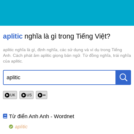
aplitic
nghĩa là gì trong Tiếng Việt?
aplitic nghĩa là gì, định nghĩa, các sử dụng và ví dụ trong Tiếng
Anh. Cách phát âm aplitic giọng bản ngữ. Từ đồng nghĩa, trái nghĩa
của aplitic.
UK
US
••
Từ điển Anh Anh - Wordnet
aplitic