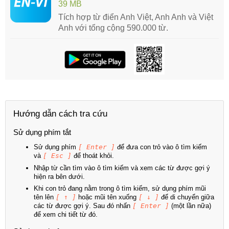
39 MB
Tích hợp từ điển Anh Việt, Anh Anh và Việt
Anh với tổng cộng 590.000 từ.
Hướng dẫn cách tra cứu
Sử dụng phím tắt
Sử dụng phím
[ Enter ]
để đưa con trỏ vào ô tìm kiếm
và
[ Esc ]
để thoát khỏi.
Nhập từ cần tìm vào ô tìm kiếm và xem các từ được gợi ý
hiện ra bên dưới.
Khi con trỏ đang nằm trong ô tìm kiếm, sử dụng phím mũi
tên lên
[ ↑ ]
hoặc mũi tên xuống
[ ↓ ]
để di chuyển giữa
các từ được gợi ý. Sau đó nhấn
[ Enter ]
(một lần nữa)
để xem chi tiết từ đó.