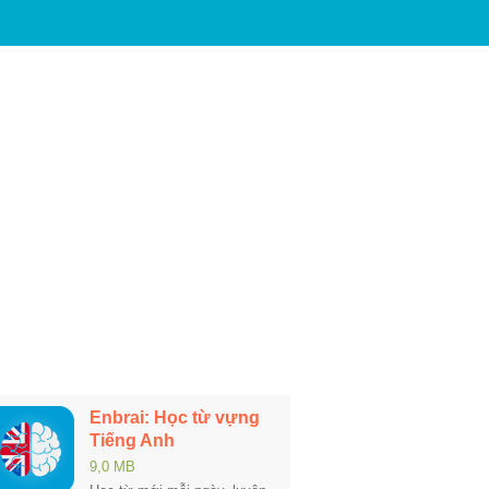
Enbrai: Học từ vựng
Tiếng Anh
9,0 MB