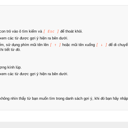
on trỏ vào ô tìm kiếm và
[ Esc ]
để thoát khỏi.
xem các từ được gợi ý hiện ra bên dưới.
iếm, sử dụng phím mũi tên lên
[ ↑ ]
hoặc mũi tên xuống
[ ↓ ]
để di chuyể
i tiết từ đó.
ợng kính lúp.
xem các từ được gợi ý hiện ra bên dưới.
hông nhìn thấy từ bạn muốn tìm trong danh sách gợi ý, khi đó bạn hãy nhập 