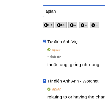
UK
US
••
••
••
Từ điển Anh Việt
apian
* tính từ
thuộc ong, giống như ong
Từ điển Anh Anh - Wordnet
apian
relating to or having the char