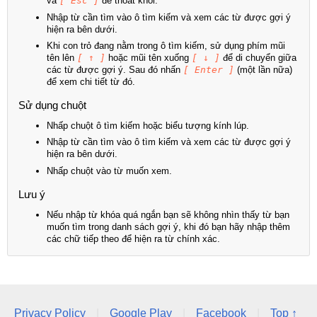
và
[ Esc ]
để thoát khỏi.
Nhập từ cần tìm vào ô tìm kiếm và xem các từ được gợi ý
hiện ra bên dưới.
Khi con trỏ đang nằm trong ô tìm kiếm, sử dụng phím mũi
tên lên
[ ↑ ]
hoặc mũi tên xuống
[ ↓ ]
để di chuyển giữa
các từ được gợi ý. Sau đó nhấn
[ Enter ]
(một lần nữa)
để xem chi tiết từ đó.
Sử dụng chuột
Nhấp chuột ô tìm kiếm hoặc biểu tượng kính lúp.
Nhập từ cần tìm vào ô tìm kiếm và xem các từ được gợi ý
hiện ra bên dưới.
Nhấp chuột vào từ muốn xem.
Lưu ý
Nếu nhập từ khóa quá ngắn bạn sẽ không nhìn thấy từ bạn
muốn tìm trong danh sách gợi ý, khi đó bạn hãy nhập thêm
các chữ tiếp theo để hiện ra từ chính xác.
Privacy Policy
|
Google Play
|
Facebook
|
Top ↑