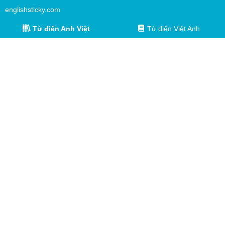
englishsticky.com
Từ điển Anh Việt
Từ điển Việt Anh