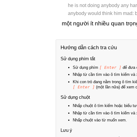
he is not doing anybody any har
anybody would think him mad: b
một người ít nhiều quan trọn
Hướng dẫn cách tra cứu
Sử dụng phím tắt
Sử dụng phím
[ Enter ]
để đưa c
Nhập từ cần tìm vào ô tìm kiếm và 
Khi con trỏ đang nằm trong ô tìm k
[ Enter ]
(một lần nữa) để xem ch
Sử dụng chuột
Nhấp chuột ô tìm kiếm hoặc biểu tư
Nhập từ cần tìm vào ô tìm kiếm và 
Nhấp chuột vào từ muốn xem.
Lưu ý