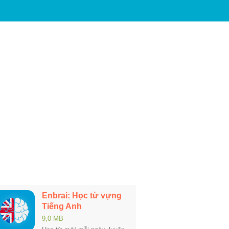
Enbrai: Học từ vựng
Tiếng Anh
9,0 MB