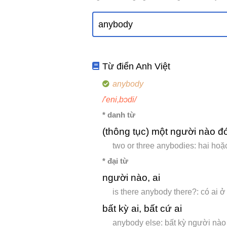
Từ điển Anh Việt
anybody
/'eni,bɔdi/
* danh từ
(thông tục) một người nào đ
two or three anybodies: hai ho
* đại từ
người nào, ai
is there anybody there?: có ai 
bất kỳ ai, bất cứ ai
anybody else: bất kỳ người nào