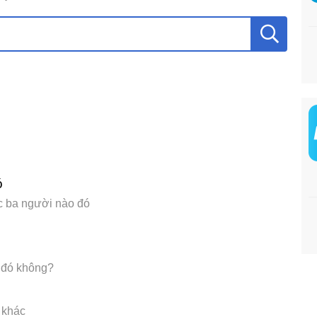
ó
ặc ba người nào đó
ở đó không?
 khác