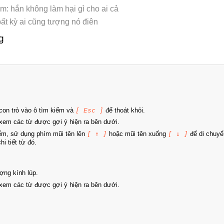
m: hắn không làm hại gì cho ai cả
ất kỳ ai cũng tượng nó điên
g
on trỏ vào ô tìm kiếm và
[ Esc ]
để thoát khỏi.
xem các từ được gợi ý hiện ra bên dưới.
iếm, sử dụng phím mũi tên lên
[ ↑ ]
hoặc mũi tên xuống
[ ↓ ]
để di chuyể
i tiết từ đó.
ợng kính lúp.
xem các từ được gợi ý hiện ra bên dưới.