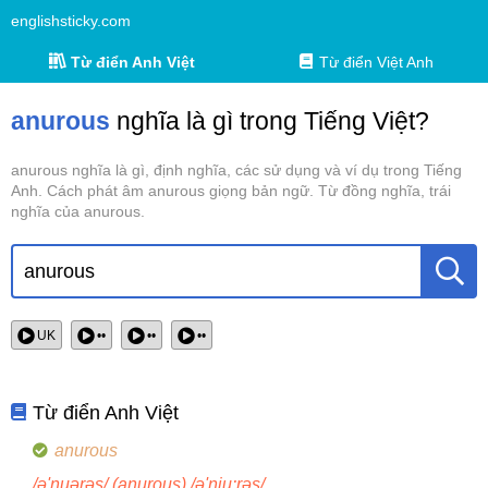
englishsticky.com
Từ điển Anh Việt
Từ điển Việt Anh
anurous
nghĩa là gì trong Tiếng Việt?
anurous nghĩa là gì, định nghĩa, các sử dụng và ví dụ trong Tiếng
Anh. Cách phát âm anurous giọng bản ngữ. Từ đồng nghĩa, trái
nghĩa của anurous.
UK
••
••
••
Từ điển Anh Việt
anurous
/ə'nuərəs/ (anurous) /ə'nju:rəs/