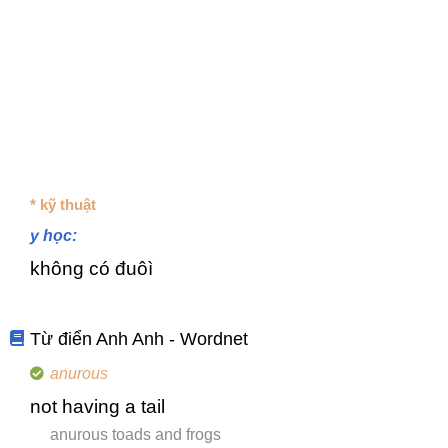
* kỹ thuật
y học:
không có đuôì
Từ điển Anh Anh - Wordnet
anurous
not having a tail
anurous toads and frogs