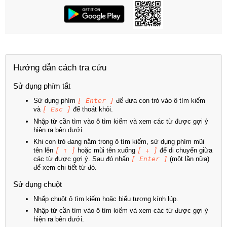
Hướng dẫn cách tra cứu
Sử dụng phím tắt
Sử dụng phím
[ Enter ]
để đưa con trỏ vào ô tìm kiếm
và
[ Esc ]
để thoát khỏi.
Nhập từ cần tìm vào ô tìm kiếm và xem các từ được gợi ý
hiện ra bên dưới.
Khi con trỏ đang nằm trong ô tìm kiếm, sử dụng phím mũi
tên lên
[ ↑ ]
hoặc mũi tên xuống
[ ↓ ]
để di chuyển giữa
các từ được gợi ý. Sau đó nhấn
[ Enter ]
(một lần nữa)
để xem chi tiết từ đó.
Sử dụng chuột
Nhấp chuột ô tìm kiếm hoặc biểu tượng kính lúp.
Nhập từ cần tìm vào ô tìm kiếm và xem các từ được gợi ý
hiện ra bên dưới.