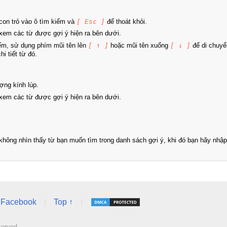
on trỏ vào ô tìm kiếm và
[ Esc ]
để thoát khỏi.
xem các từ được gợi ý hiện ra bên dưới.
iếm, sử dụng phím mũi tên lên
[ ↑ ]
hoặc mũi tên xuống
[ ↓ ]
để di chuyể
i tiết từ đó.
ợng kính lúp.
xem các từ được gợi ý hiện ra bên dưới.
hông nhìn thấy từ bạn muốn tìm trong danh sách gợi ý, khi đó bạn hãy nhập 
Facebook
|
Top ↑
|
served.