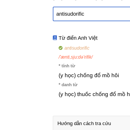
Từ điển Anh Việt
antisudorific
/'ænti,sju:də'rifik/
* tính từ
(y học) chống đổ mồ hôi
* danh từ
(y học) thuốc chống đổ mồ h
Hướng dẫn cách tra cứu