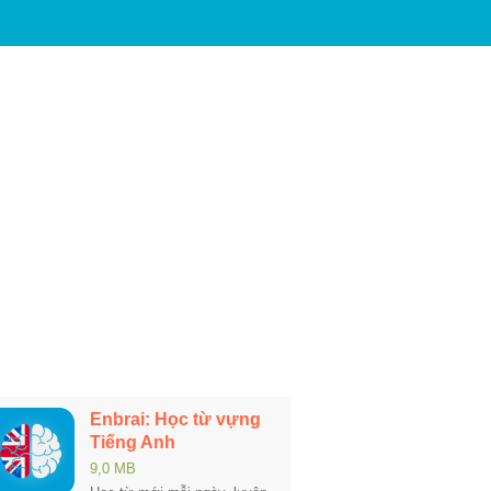
Enbrai: Học từ vựng
Tiếng Anh
9,0 MB