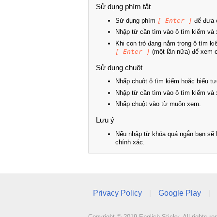
Sử dụng phím tắt
Sử dụng phím
[ Enter ]
để đưa c
Nhập từ cần tìm vào ô tìm kiếm và 
Khi con trỏ đang nằm trong ô tìm k
[ Enter ]
(một lần nữa) để xem ch
Sử dụng chuột
Nhấp chuột ô tìm kiếm hoặc biểu tư
Nhập từ cần tìm vào ô tìm kiếm và 
Nhấp chuột vào từ muốn xem.
Lưu ý
Nếu nhập từ khóa quá ngắn bạn sẽ k
chính xác.
Privacy Policy
|
Google Play
|
Copyright © 2019 English Sticky. All rights re