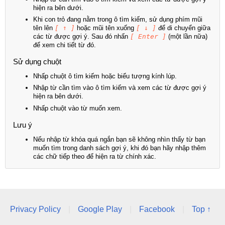
hiện ra bên dưới.
Khi con trỏ đang nằm trong ô tìm kiếm, sử dụng phím mũi
tên lên
[ ↑ ]
hoặc mũi tên xuống
[ ↓ ]
để di chuyển giữa
các từ được gợi ý. Sau đó nhấn
[ Enter ]
(một lần nữa)
để xem chi tiết từ đó.
Sử dụng chuột
Nhấp chuột ô tìm kiếm hoặc biểu tượng kính lúp.
Nhập từ cần tìm vào ô tìm kiếm và xem các từ được gợi ý
hiện ra bên dưới.
Nhấp chuột vào từ muốn xem.
Lưu ý
Nếu nhập từ khóa quá ngắn bạn sẽ không nhìn thấy từ bạn
muốn tìm trong danh sách gợi ý, khi đó bạn hãy nhập thêm
các chữ tiếp theo để hiện ra từ chính xác.
Privacy Policy
|
Google Play
|
Facebook
|
Top ↑