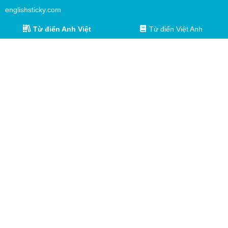
englishsticky.com
Từ điển Anh Việt
Từ điển Việt Anh