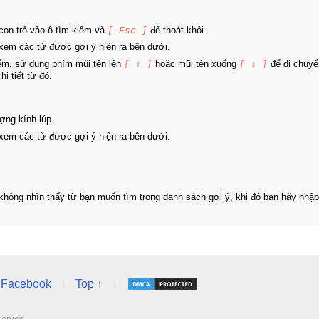
on trỏ vào ô tìm kiếm và
[ Esc ]
để thoát khỏi.
xem các từ được gợi ý hiện ra bên dưới.
iếm, sử dụng phím mũi tên lên
[ ↑ ]
hoặc mũi tên xuống
[ ↓ ]
để di chuyể
i tiết từ đó.
ợng kính lúp.
xem các từ được gợi ý hiện ra bên dưới.
hông nhìn thấy từ bạn muốn tìm trong danh sách gợi ý, khi đó bạn hãy nhập 
Facebook
|
Top ↑
|
served.