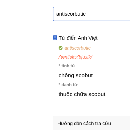
Từ điển Anh Việt
antiscorbutic
/'æntiskɔ:'bju:tik/
* tính từ
chống scobut
* danh từ
thuốc chữa scobut
Hướng dẫn cách tra cứu