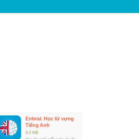
Enbrai: Học từ vựng
Tiếng Anh
9,0 MB