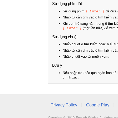
Sử dụng phím tắt
Sử dụng phím
[ Enter ]
để đưa c
Nhập từ cần tìm vào ô tìm kiếm và 
Khi con trỏ đang nằm trong ô tìm k
[ Enter ]
(một lần nữa) để xem ch
Sử dụng chuột
Nhấp chuột ô tìm kiếm hoặc biểu tư
Nhập từ cần tìm vào ô tìm kiếm và 
Nhấp chuột vào từ muốn xem.
Lưu ý
Nếu nhập từ khóa quá ngắn bạn sẽ k
chính xác.
Privacy Policy
|
Google Play
|
Copyright © 2019 English Sticky. All rights re