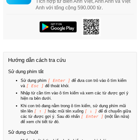
Tích hợp từ điển Anh Việt, Anh Anh và Việt
Anh với tổng cộng 590.000 từ.
Hướng dẫn cách tra cứu
Sử dụng phím tắt
Sử dụng phím
[ Enter ]
để đưa con trỏ vào ô tìm kiếm
và
[ Esc ]
để thoát khỏi.
Nhập từ cần tìm vào ô tìm kiếm và xem các từ được gợi ý
hiện ra bên dưới.
Khi con trỏ đang nằm trong ô tìm kiếm, sử dụng phím mũi
tên lên
[ ↑ ]
hoặc mũi tên xuống
[ ↓ ]
để di chuyển giữa
các từ được gợi ý. Sau đó nhấn
[ Enter ]
(một lần nữa)
để xem chi tiết từ đó.
Sử dụng chuột