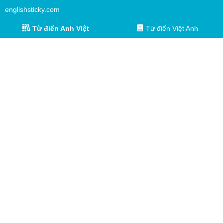
englishsticky.com
Từ điển Anh Việt
Từ điển Việt Anh