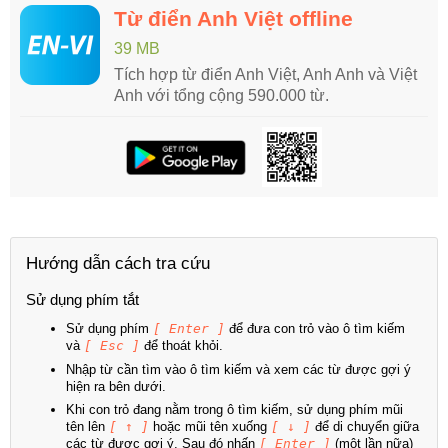
Từ điển Anh Việt offline
39 MB
Tích hợp từ điển Anh Việt, Anh Anh và Việt
Anh với tổng cộng 590.000 từ.
Hướng dẫn cách tra cứu
Sử dụng phím tắt
Sử dụng phím
[ Enter ]
để đưa con trỏ vào ô tìm kiếm
và
[ Esc ]
để thoát khỏi.
Nhập từ cần tìm vào ô tìm kiếm và xem các từ được gợi ý
hiện ra bên dưới.
Khi con trỏ đang nằm trong ô tìm kiếm, sử dụng phím mũi
tên lên
[ ↑ ]
hoặc mũi tên xuống
[ ↓ ]
để di chuyển giữa
các từ được gợi ý. Sau đó nhấn
[ Enter ]
(một lần nữa)