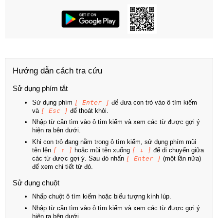
Hướng dẫn cách tra cứu
Sử dụng phím tắt
Sử dụng phím
[ Enter ]
để đưa con trỏ vào ô tìm kiếm
và
[ Esc ]
để thoát khỏi.
Nhập từ cần tìm vào ô tìm kiếm và xem các từ được gợi ý
hiện ra bên dưới.
Khi con trỏ đang nằm trong ô tìm kiếm, sử dụng phím mũi
tên lên
[ ↑ ]
hoặc mũi tên xuống
[ ↓ ]
để di chuyển giữa
các từ được gợi ý. Sau đó nhấn
[ Enter ]
(một lần nữa)
để xem chi tiết từ đó.
Sử dụng chuột
Nhấp chuột ô tìm kiếm hoặc biểu tượng kính lúp.
Nhập từ cần tìm vào ô tìm kiếm và xem các từ được gợi ý
hiện ra bên dưới.